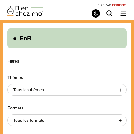
Bien
Chez
Mode
Recherche
Ouvri
de
/
Moi
lecture
ferme
le
menu
EnR
Filtres
Thèmes
Tous les thèmes
Formats
Tous les formats