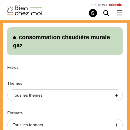
Bien
Chez
Mode
Recherche
Ouvri
de
/
Moi
lecture
ferme
le
menu
consommation chaudière murale
gaz
Filtres
Thèmes
Tous les thèmes
Formats
Tous les formats