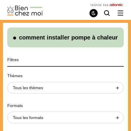
Bien
Chez
Mode
Recherche
Ouvri
de
/
Moi
lecture
ferme
le
menu
comment installer pompe à chaleur
Filtres
Thèmes
Tous les thèmes
Formats
Tous les formats