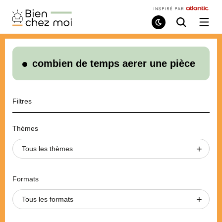
Bien
Chez
Mode
Recherche
Ouvri
de
/
Moi
lecture
ferme
le
menu
combien de temps aerer une pièce
Filtres
Thèmes
Tous les thèmes
Formats
Tous les formats