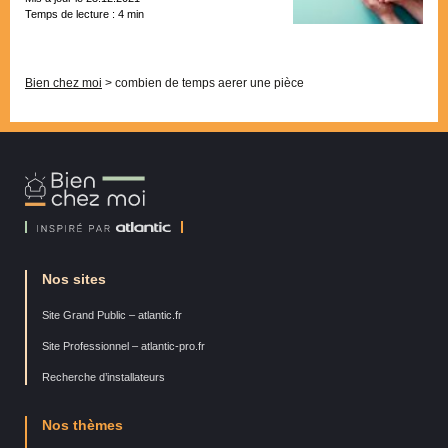
Temps de lecture :
4
min
Pagination
Bien chez moi
>
combien de temps aerer une pièce
Bien
Chez
Moi
Nos sites
Site Grand Public – atlantic.fr
Site Professionnel – atlantic-pro.fr
Recherche d’installateurs
Nos thèmes