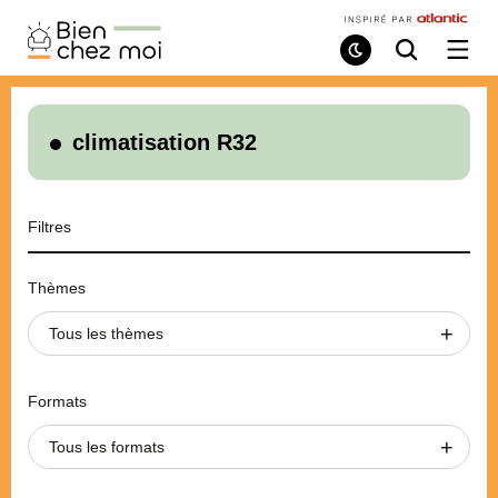
Bien
Chez
Mode
Recherche
Ouvri
de
/
Moi
lecture
ferme
le
menu
climatisation R32
Filtres
Thèmes
Tous les thèmes
Formats
Tous les formats