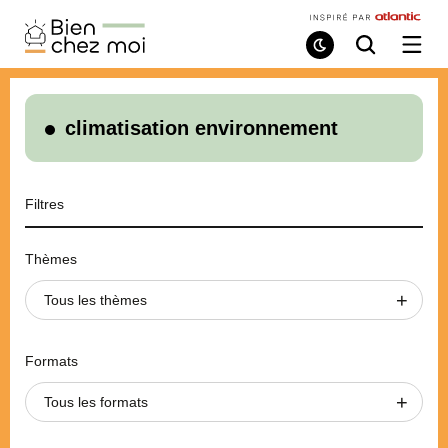
Bien
Chez
Mode
Recherche
Ouvri
de
/
Moi
lecture
ferme
le
menu
climatisation environnement
Filtres
Thèmes
Tous les thèmes
Formats
Tous les formats