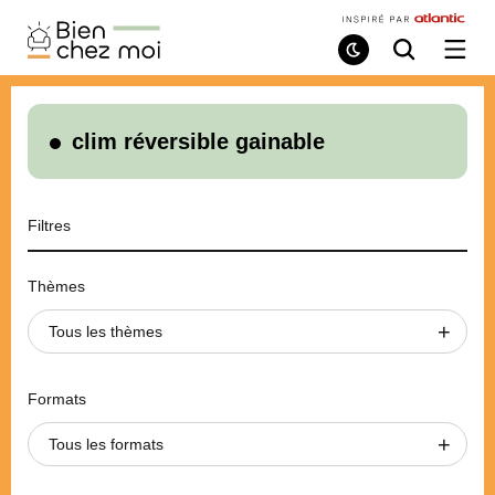
Bien
Chez
Mode
Recherche
Ouvri
de
/
Moi
lecture
ferme
le
menu
clim réversible gainable
Filtres
Thèmes
Tous les thèmes
Formats
Tous les formats