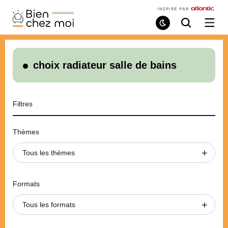
Bien
Chez
Mode
Recherche
Ouvri
de
/
Moi
lecture
ferme
le
menu
choix radiateur salle de bains
Filtres
Thèmes
Tous les thèmes
Formats
Tous les formats