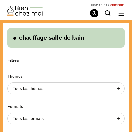
Bien
Chez
Mode
Recherche
Ouvri
de
/
Moi
lecture
ferme
le
menu
chauffage salle de bain
Filtres
Thèmes
Tous les thèmes
Formats
Tous les formats