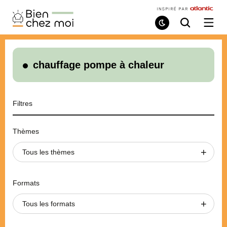
Bien
Chez
Mode
Recherche
Ouvri
de
/
Moi
lecture
ferme
le
menu
chauffage pompe à chaleur
Filtres
Thèmes
Tous les thèmes
Formats
Tous les formats