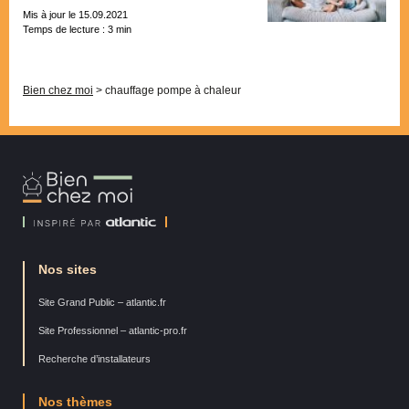
Mis à jour le 15.09.2021
Temps de lecture :
3
min
Pagination
Bien chez moi
>
chauffage pompe à chaleur
Bien
Chez
Moi
Nos sites
Site Grand Public – atlantic.fr
Site Professionnel – atlantic-pro.fr
Recherche d’installateurs
Nos thèmes