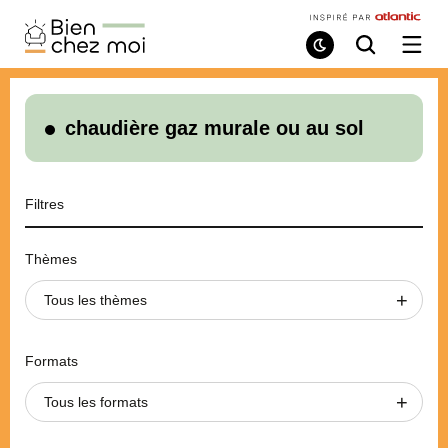
Bien
Chez
Mode
Recherche
Ouvri
de
/
Moi
lecture
ferme
le
menu
chaudière gaz murale ou au sol
Filtres
Thèmes
Tous les thèmes
Formats
Tous les formats