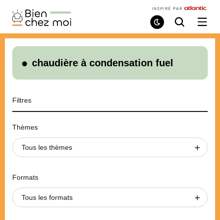
Bien
Chez
Mode
Recherche
Ouvri
de
/
Moi
lecture
ferme
le
menu
chaudière à condensation fuel
Filtres
Thèmes
Tous les thèmes
Formats
Tous les formats