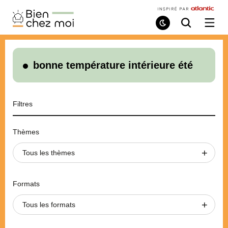
Bien
Chez
Mode
Recherche
Ouvri
de
/
Moi
lecture
ferme
le
menu
bonne température intérieure été
Filtres
Thèmes
Tous les thèmes
Formats
Tous les formats