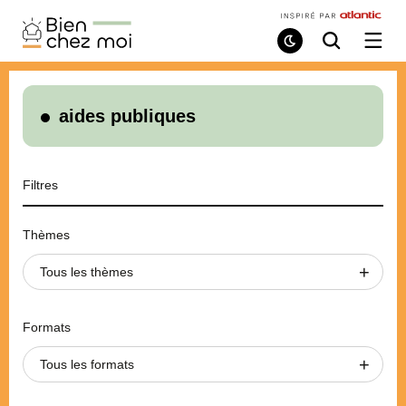
Bien
Chez
Mode
Recherche
Ouvri
de
/
Moi
lecture
ferme
le
menu
aides publiques
Filtres
Thèmes
Tous les thèmes
Formats
Tous les formats