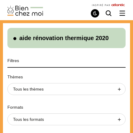
Bien
Chez
Mode
Recherche
Ouvri
de
/
Moi
lecture
ferme
le
menu
aide rénovation thermique 2020
Filtres
Thèmes
Tous les thèmes
Formats
Tous les formats