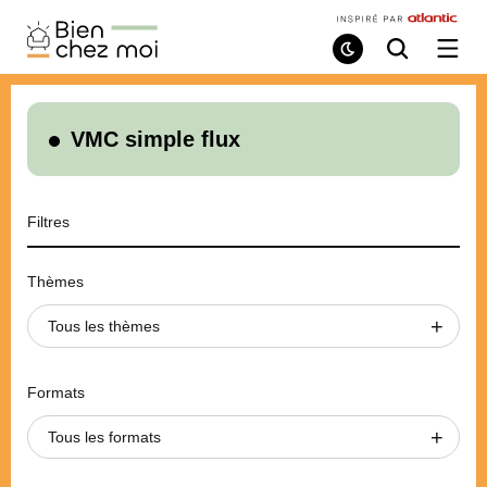
Bien
Chez
Mode
Recherche
Ouvri
de
/
Moi
lecture
ferme
le
menu
VMC simple flux
Filtres
Thèmes
Tous les thèmes
Formats
Tous les formats