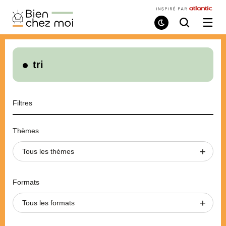
Bien
Chez
Mode
Recherche
Ouvri
de
/
Moi
lecture
ferme
le
menu
tri
Filtres
Thèmes
Tous les thèmes
Formats
Tous les formats