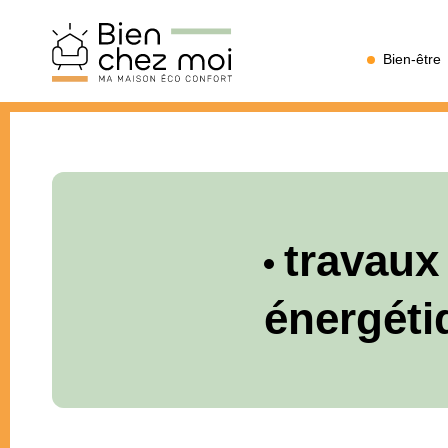
Bien
Bien-être
Chez
Moi
travaux
énergéti