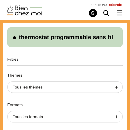
Bien
Chez
Mode
Recherche
Ouvri
de
/
Moi
lecture
ferme
le
menu
thermostat programmable sans fil
Filtres
Thèmes
Tous les thèmes
Formats
Tous les formats