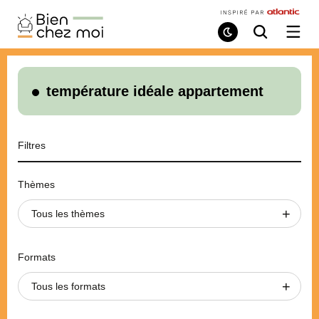
Bien
Chez
Mode
Recherche
Ouvri
de
/
Moi
lecture
ferme
le
menu
température idéale appartement
Filtres
Thèmes
Tous les thèmes
Formats
Tous les formats