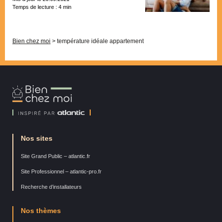
Temps de lecture :
4
min
Pagination
Bien chez moi
>
température idéale appartement
Bien
Chez
Moi
Nos sites
Site Grand Public – atlantic.fr
Site Professionnel – atlantic-pro.fr
Recherche d’installateurs
Nos thèmes