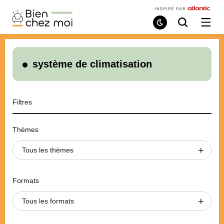
Bien
Chez
Mode
Recherche
Ouvri
de
/
Moi
lecture
ferme
le
menu
système de climatisation
Filtres
Thèmes
Tous les thèmes
Formats
Tous les formats