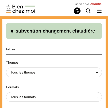
Bien
Chez
Mode
Recherche
Ouvri
de
/
Moi
lecture
ferme
le
menu
subvention changement chaudière
Filtres
Thèmes
Tous les thèmes
Formats
Tous les formats