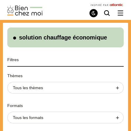
Bien
Chez
Mode
Recherche
Ouvri
de
/
Moi
lecture
ferme
le
menu
solution chauffage économique
Filtres
Thèmes
Tous les thèmes
Formats
Tous les formats