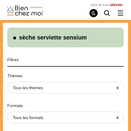
Bien
Chez
Mode
Recherche
Ouvri
de
/
Moi
lecture
ferme
le
menu
sèche serviette sensium
Filtres
Thèmes
Tous les thèmes
Formats
Tous les formats