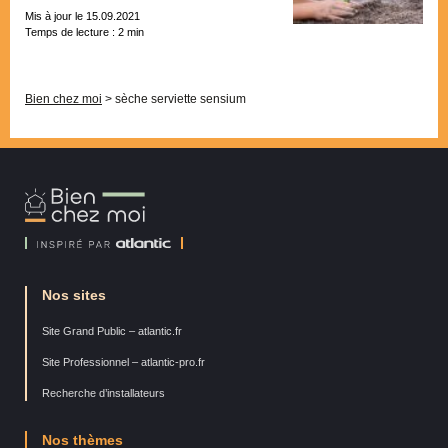
Mis à jour le 15.09.2021
Temps de lecture :
2
min
Pagination
Bien chez moi
>
sèche serviette sensium
Bien
Chez
Moi
Nos sites
Site Grand Public – atlantic.fr
Site Professionnel – atlantic-pro.fr
Recherche d’installateurs
Nos thèmes