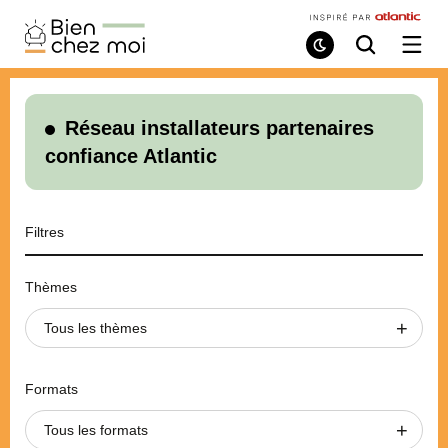
Bien
Chez
Mode
Recherche
Ouvri
de
/
Moi
lecture
ferme
le
menu
Réseau installateurs partenaires
confiance Atlantic
Filtres
Thèmes
Tous les thèmes
Formats
Tous les formats