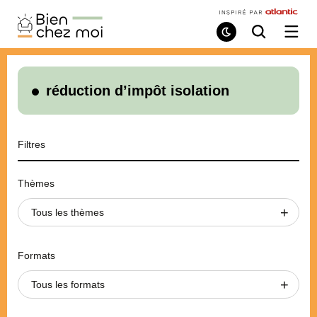
Bien
Chez
Mode
Recherche
Ouvri
de
/
Moi
lecture
ferme
le
menu
réduction d’impôt isolation
Filtres
Thèmes
Tous les thèmes
Formats
Tous les formats