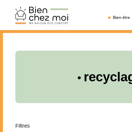
Bien
Bien-être
Chez
Moi
recycla
Filtres