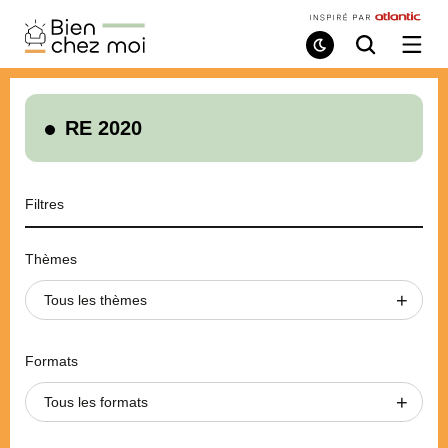
Bien
Chez
Mode
Recherche
Ouvri
de
/
Moi
lecture
ferme
le
menu
RE 2020
Filtres
Thèmes
Tous les thèmes
Formats
Tous les formats