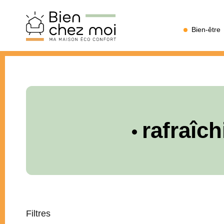
Bien
Bien-être
Chez
Moi
rafraîc
Filtres