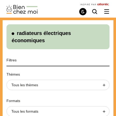
Bien
Chez
Mode
Recherche
Ouvri
de
/
Moi
lecture
ferme
le
menu
radiateurs électriques
économiques
Filtres
Thèmes
Tous les thèmes
Formats
Tous les formats