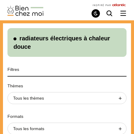
Bien
Chez
Mode
Recherche
Ouvri
de
/
Moi
lecture
ferme
le
menu
radiateurs électriques à chaleur
douce
Filtres
Thèmes
Tous les thèmes
Formats
Tous les formats