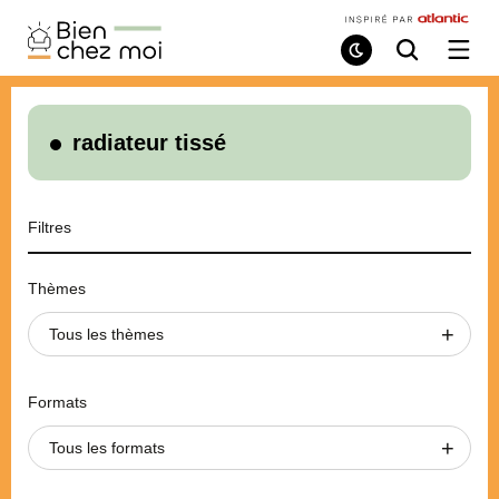
Bien
Chez
Mode
Recherche
Ouvri
de
/
Moi
lecture
ferme
le
menu
radiateur tissé
Filtres
Thèmes
Tous les thèmes
Formats
Tous les formats