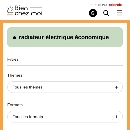
Bien
Chez
Mode
Recherche
Ouvri
de
/
Moi
lecture
ferme
le
menu
radiateur électrique économique
Filtres
Thèmes
Tous les thèmes
Formats
Tous les formats