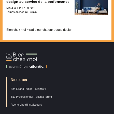
design au service de la performance
Mis à jour le 17.09.2021
Temps de lecture :
3
min
Pagination
Bien chez moi
>
radiateur chaleur douce design
Bien
Chez
Moi
Nos sites
Site Grand Public – atlantic.fr
Site Professionnel – atlantic-pro.fr
Recherche d’installateurs