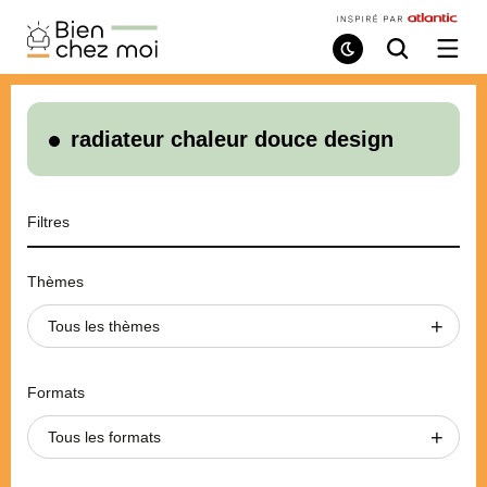
Bien
Chez
Mode
Recherche
Ouvri
de
/
Moi
lecture
ferme
le
menu
radiateur chaleur douce design
Filtres
Thèmes
Tous les thèmes
Formats
Tous les formats