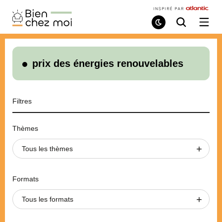
Bien
Chez
Mode
Recherche
Ouvri
de
/
Moi
lecture
ferme
le
menu
prix des énergies renouvelables
Filtres
Thèmes
Tous les thèmes
Formats
Tous les formats