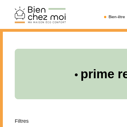
Bien
Bien-être
Chez
Moi
prime r
Filtres