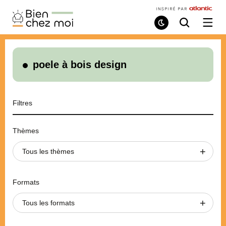
Bien
Chez
Mode
Recherche
Ouvri
de
/
Moi
lecture
ferme
le
menu
poele à bois design
Filtres
Thèmes
Tous les thèmes
Formats
Tous les formats