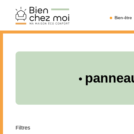
Bien
Bien-être
Chez
Moi
pannea
Filtres