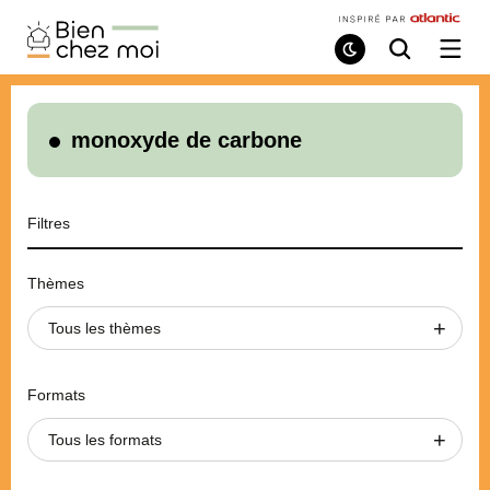
Bien
Chez
Mode
Recherche
Ouvri
de
/
Moi
lecture
ferme
le
menu
monoxyde de carbone
Filtres
Thèmes
Tous les thèmes
Formats
Tous les formats