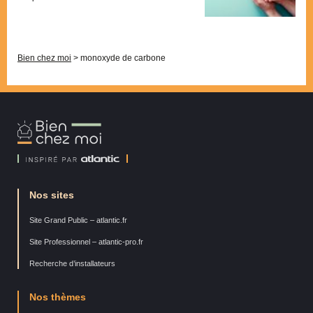
Pagination
Bien chez moi
>
monoxyde de carbone
Bien
Chez
Moi
Nos sites
Site Grand Public – atlantic.fr
Site Professionnel – atlantic-pro.fr
Recherche d’installateurs
Nos thèmes