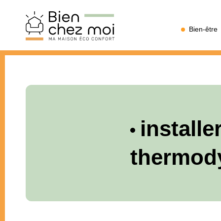
Bien
Bien-être
Chez
Moi
installe
thermod