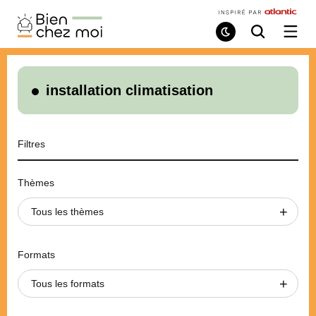
Bien
Chez
Mode
Recherche
Ouvri
de
/
Moi
lecture
ferme
le
menu
installation climatisation
Filtres
Thèmes
Tous les thèmes
Formats
Tous les formats