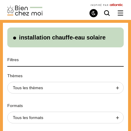
Bien
Chez
Mode
Recherche
Ouvri
de
/
Moi
lecture
ferme
le
menu
installation chauffe-eau solaire
Filtres
Thèmes
Tous les thèmes
Formats
Tous les formats