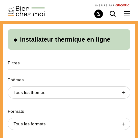
Bien
Chez
Mode
Recherche
Ouvri
de
/
Moi
lecture
ferme
le
menu
installateur thermique en ligne
Filtres
Thèmes
Tous les thèmes
Formats
Tous les formats