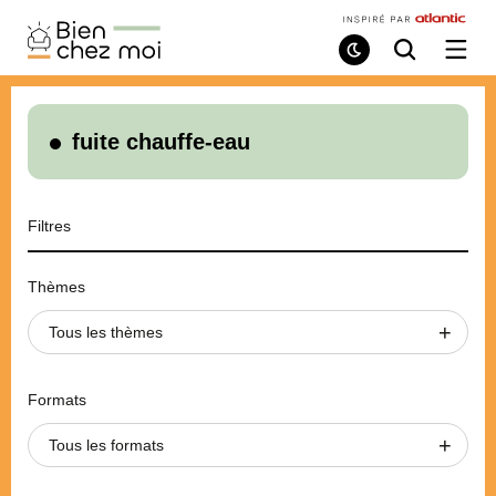
Bien
Chez
Mode
Recherche
Ouvri
de
/
Moi
lecture
ferme
le
menu
fuite chauffe-eau
Filtres
Thèmes
Tous les thèmes
Formats
Tous les formats