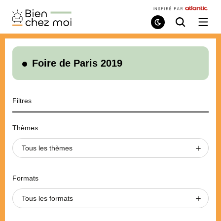
Bien
Chez
Mode
Recherche
Ouvri
de
/
Moi
lecture
ferme
le
menu
Foire de Paris 2019
Filtres
Thèmes
Tous les thèmes
Formats
Tous les formats