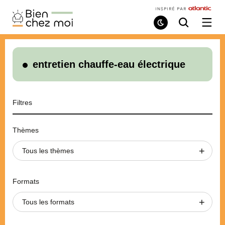
Bien
Chez
Mode
Recherche
Ouvri
de
/
Moi
lecture
ferme
le
menu
entretien chauffe-eau électrique
Filtres
Thèmes
Tous les thèmes
Formats
Tous les formats