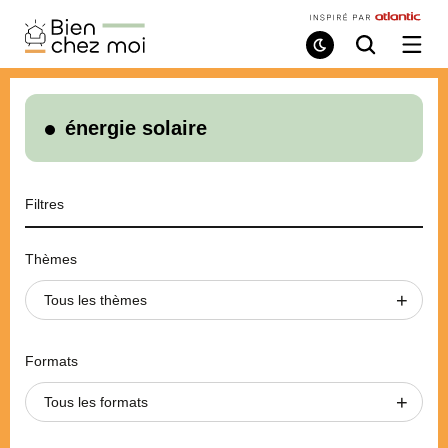
Bien
Chez
Mode
Recherche
Ouvri
de
/
Moi
lecture
ferme
le
menu
énergie solaire
Filtres
Thèmes
Tous les thèmes
Formats
Tous les formats