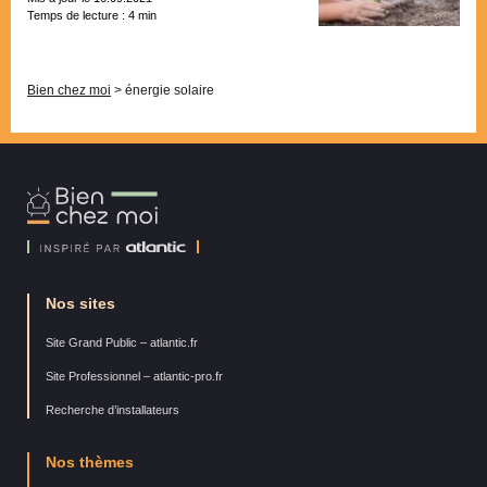
Temps de lecture :
4
min
Pagination
Bien chez moi
>
énergie solaire
Bien
Chez
Moi
Nos sites
Site Grand Public – atlantic.fr
Site Professionnel – atlantic-pro.fr
Recherche d’installateurs
Nos thèmes