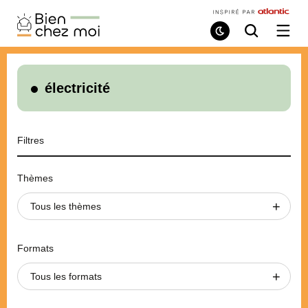
Bien
Chez
Mode
Recherche
Ouvri
de
/
Moi
lecture
ferme
le
menu
électricité
Filtres
Thèmes
Tous les thèmes
Formats
Tous les formats