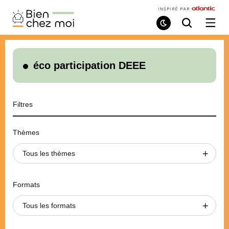
Bien
Chez
Mode
Recherche
Ouvri
de
/
Moi
lecture
ferme
le
menu
éco participation DEEE
Filtres
Thèmes
Tous les thèmes
Formats
Tous les formats