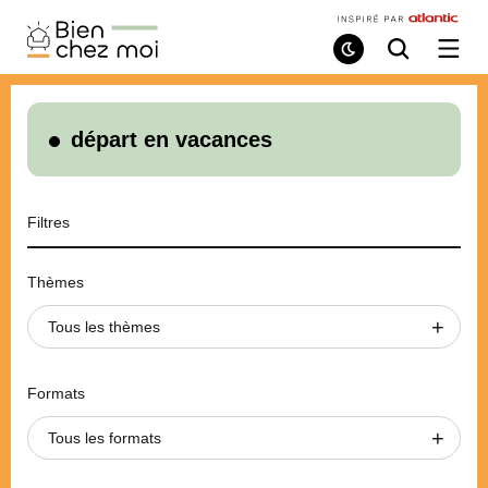
Bien
Chez
Mode
Recherche
Ouvri
de
/
Moi
lecture
ferme
le
menu
départ en vacances
Filtres
Thèmes
Tous les thèmes
Formats
Tous les formats